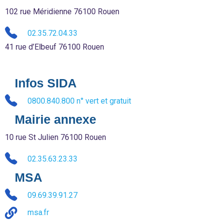
102 rue Méridienne 76100 Rouen
02.35.72.04.33
41 rue d’Elbeuf 76100 Rouen
Infos SIDA
0800.840.800 n° vert et gratuit
Mairie annexe
10 rue St Julien 76100 Rouen
02.35.63.23.33
MSA
09.69.39.91.27
msa.fr