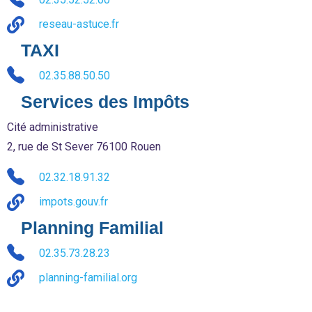
reseau-astuce.fr
TAXI
02.35.88.50.50
Services des Impôts
Cité administrative
2, rue de St Sever 76100 Rouen
02.32.18.91.32
impots.gouv.fr
Planning Familial
02.35.73.28.23
planning-familial.org