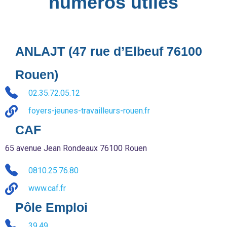
numéros utiles
ANLAJT (47 rue d’Elbeuf 76100
Rouen)
02.35.72.05.12
foyers-jeunes-travailleurs-rouen.fr
CAF
65 avenue Jean Rondeaux 76100 Rouen
0810.25.76.80
www.caf.fr
Pôle Emploi
39.49