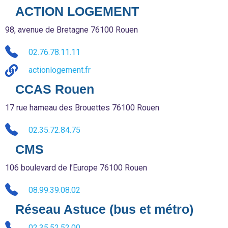
ACTION LOGEMENT
98, avenue de Bretagne 76100 Rouen
02.76.78.11.11
actionlogement.fr
CCAS Rouen
17 rue hameau des Brouettes 76100 Rouen
02.35.72.84.75
CMS
106 boulevard de l’Europe 76100 Rouen
08.99.39.08.02
Réseau Astuce (bus et métro)
02.35.52.52.00