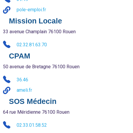
pole-emploi.fr
Mission Locale
33 avenue Champlain 76100 Rouen
02.32.81.63.70
CPAM
50 avenue de Bretagne 76100 Rouen
36.46
ameli.fr
SOS Médecin
64 rue Méridienne 76100 Rouen
02.33.01.58.52