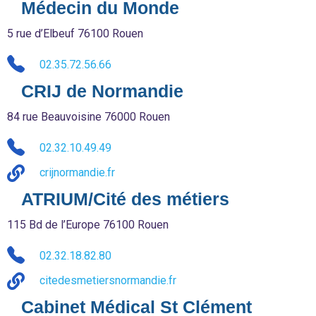
Médecin du Monde
5 rue d’Elbeuf 76100 Rouen
02.35.72.56.66
CRIJ de Normandie
84 rue Beauvoisine 76000 Rouen
02.32.10.49.49
crijnormandie.fr
ATRIUM/Cité des métiers
115 Bd de l’Europe 76100 Rouen
02.32.18.82.80
citedesmetiersnormandie.fr
Cabinet Médical St Clément