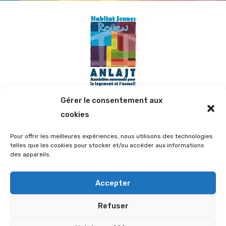
Gérer le consentement aux
cookies
Contact
Pour offrir les meilleures expériences, nous utilisons des technologies
telles que les cookies pour stocker et/ou accéder aux informations
47 Rue d'Elbeuf, 76100 ROUEN
des appareils.
02.35.72.05.12
Accepter
fjtrouen@wanadoo.fr
Refuser