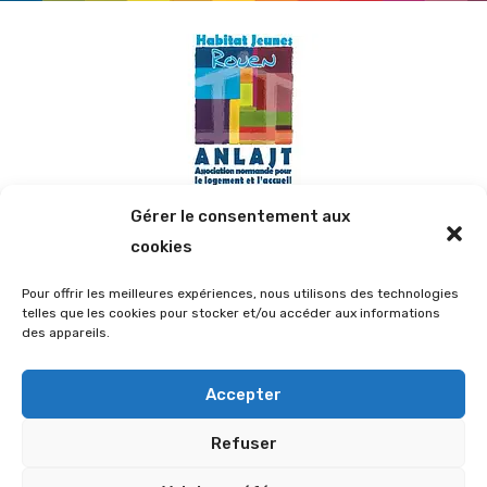
Gérer le consentement aux
cookies
Contact
Pour offrir les meilleures expériences, nous utilisons des technologies
telles que les cookies pour stocker et/ou accéder aux informations
47 Rue d'Elbeuf, 76100 ROUEN
des appareils.
02.35.72.05.12
Accepter
fjtrouen@wanadoo.fr
Refuser