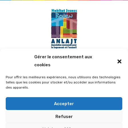
Gérer le consentement aux
cookies
Contact
Pour offrir les meilleures expériences, nous utilisons des technologies
telles que les cookies pour stocker et/ou accéder aux informations
47 Rue d'Elbeuf, 76100 ROUEN
des appareils.
02.35.72.05.12
Accepter
fjtrouen@wanadoo.fr
Refuser